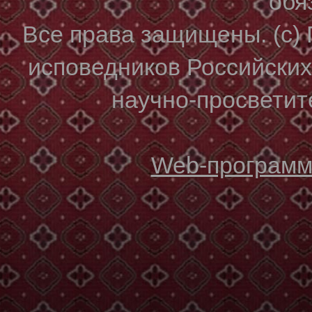
обя
Все права защищены. (с)
исповедников Российски
научно-просветите
Web-программи