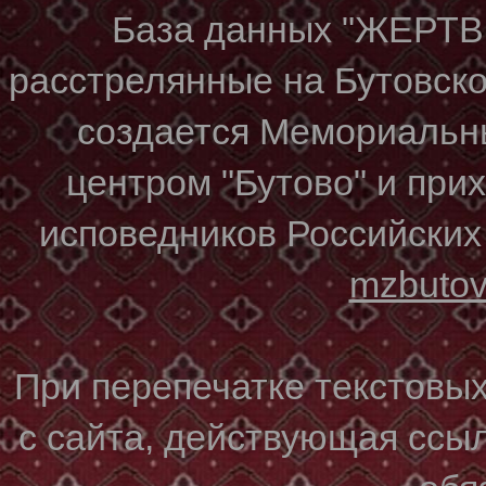
База данных "ЖЕР
расстрелянные на Бутовском
создается Мемориальн
центром "Бутово" и при
исповедников Российских
mzbuto
При перепечатке текстовы
с сайта, действующая ссы