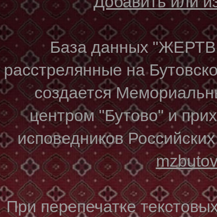
Добавить или 
База данных "ЖЕР
расстрелянные на Бутовском
создается Мемориальн
центром "Бутово" и при
исповедников Российских
mzbuto
При перепечатке текстовы