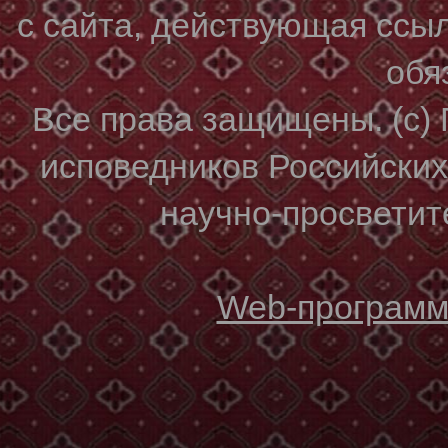
с сайта, действующая ссы
обя
Все права защищены. (с)
исповедников Российски
научно-просветите
Web-программи