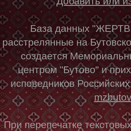
Добавить или 
База данных "ЖЕР
расстрелянные на Бутовском
создается Мемориальн
центром "Бутово" и при
исповедников Российских
mzbuto
При перепечатке текстовы