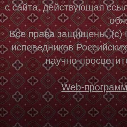
с сайта, действующая ссы
обя
Все права защищены. (с)
исповедников Российски
научно-просветите
Web-программи