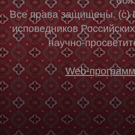
Все права защищены. (с)
исповедников Российски
научно-просветите
Web-программи