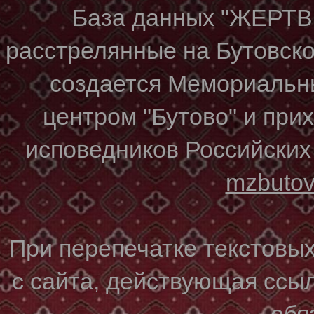
База данных "ЖЕР
расстрелянные на Бутовском
создается Мемориальн
центром "Бутово" и при
исповедников Российских
mzbuto
При перепечатке текстовы
с сайта, действующая ссы
обя