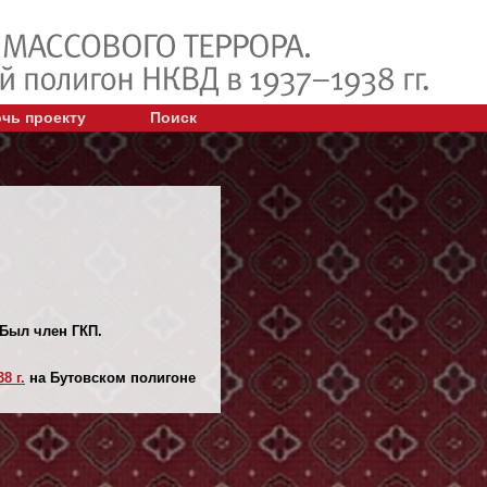
чь проекту
Поиск
 Был член ГКП.
8 г.
на Бутовском полигоне