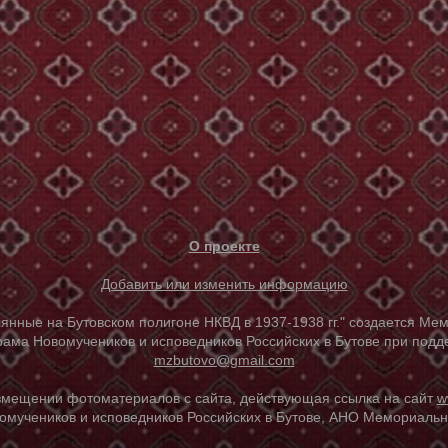
О проекте
Добавить или изменить информацию
е на Бутовском полигоне НКВД в 1937-1938 гг." создается Мем
ама Новомучеников и исповедников Российских в Бутове при под
mzbutovo@gmail.com
азмещении фотоматериалов с сайта, действующая ссылка на сайт
w
омучеников и исповедников Российских в Бутове, АНО Мемориальны