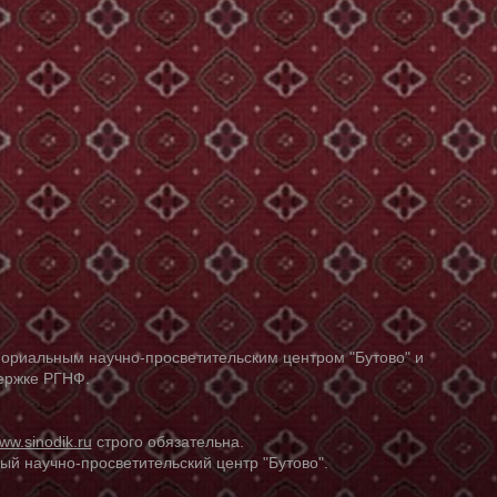
ориальным научно-просветительским центром "Бутово" и
держке РГНФ.
ww.sinodik.ru
строго обязательна.
й научно-просветительский центр "Бутово".