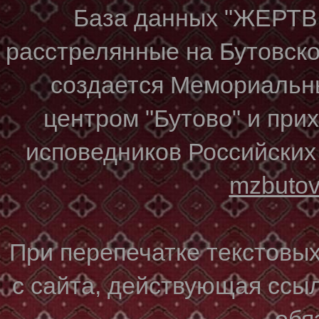
База данных "ЖЕР
расстрелянные на Бутовском
создается Мемориальн
центром "Бутово" и при
исповедников Российских
mzbuto
При перепечатке текстовы
с сайта, действующая ссы
обя