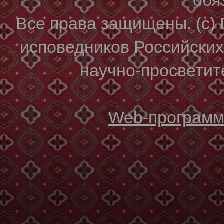
Все права защищены. (с)
исповедников Российски
научно-просветите
Web-программи