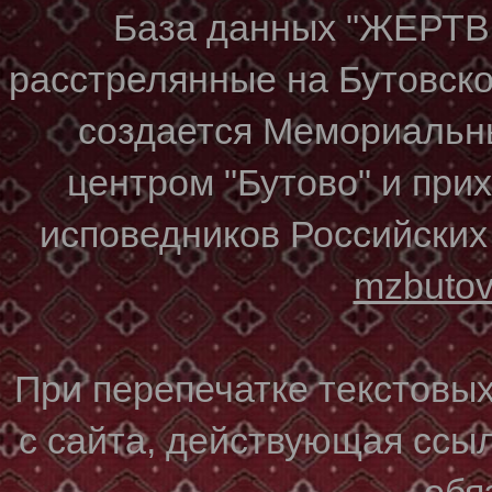
База данных "ЖЕР
расстрелянные на Бутовском
создается Мемориальн
центром "Бутово" и при
исповедников Российских
mzbuto
При перепечатке текстовы
с сайта, действующая ссы
обя