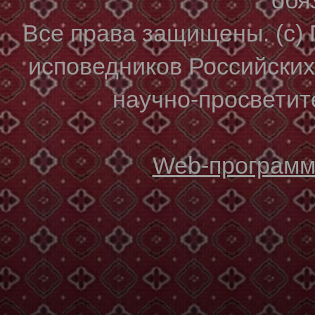
Все права защищены. (с)
исповедников Российски
научно-просветите
Web-программи