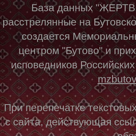
База данных "ЖЕР
расстрелянные на Бутовском
создается Мемориальн
центром "Бутово" и при
исповедников Российских
mzbuto
При перепечатке текстовы
с сайта, действующая ссы
обя