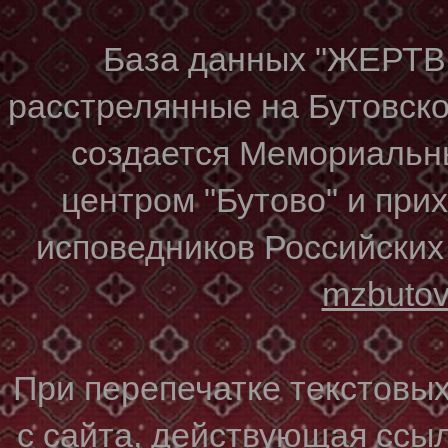
База данных "ЖЕР
расстрелянные на Бутовском
создается Мемориальн
центром "Бутово" и при
исповедников Российских
mzbuto
При перепечатке текстовы
с сайта, действующая ссы