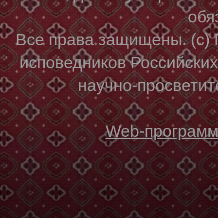
обя
Все права защищены. (с)
исповедников Российски
научно-просветите
Web-программи