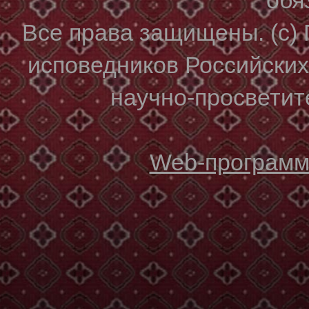
Все права защищены. (с)
исповедников Российски
научно-просветите
Web-программи