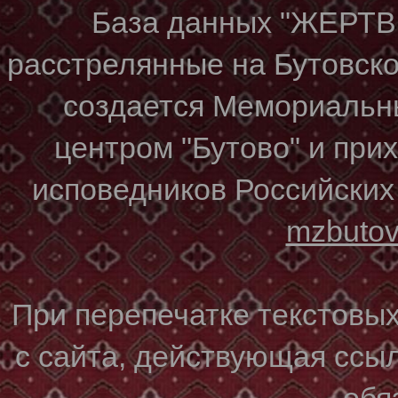
База данных "ЖЕР
расстрелянные на Бутовском
создается Мемориальн
центром "Бутово" и при
исповедников Российских
mzbuto
При перепечатке текстовы
с сайта, действующая ссы
обя