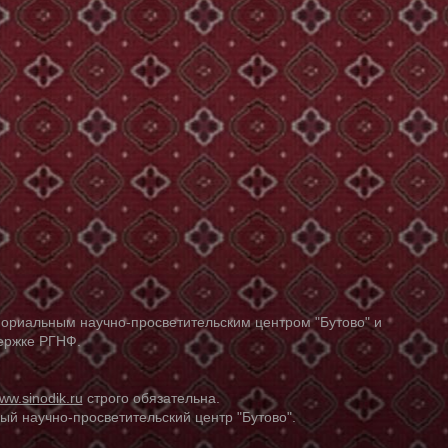
ориальным научно-просветительским центром "Бутово" и
держке РГНФ.
ww.sinodik.ru
строго обязательна.
й научно-просветительский центр "Бутово".