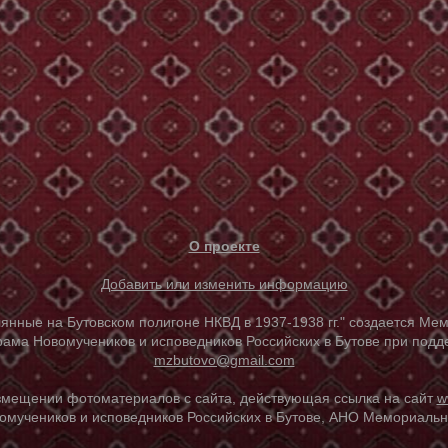
О проекте
Добавить или изменить информацию
е на Бутовском полигоне НКВД в 1937-1938 гг." создается Мем
ама Новомучеников и исповедников Российских в Бутове при под
mzbutovo@gmail.com
азмещении фотоматериалов с сайта, действующая ссылка на сайт
w
омучеников и исповедников Российских в Бутове, АНО Мемориальны