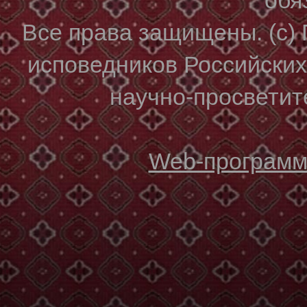
Все права защищены. (с)
исповедников Российски
научно-просветите
Web-программи