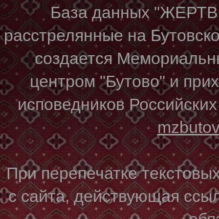
База данных "ЖЕР
расстрелянные на Бутовском
создается Мемориальн
центром "Бутово" и при
исповедников Российских
mzbuto
При перепечатке текстовы
с сайта, действующая ссы
обя