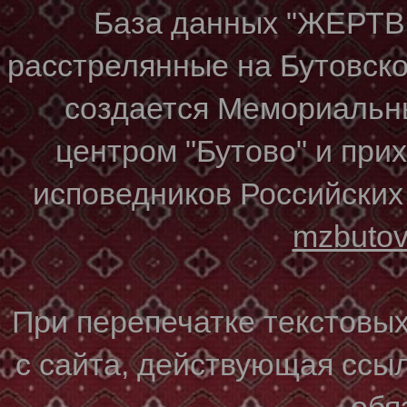
База данных "ЖЕР
расстрелянные на Бутовском
создается Мемориальн
центром "Бутово" и при
исповедников Российских
mzbuto
При перепечатке текстовы
с сайта, действующая ссы
обя