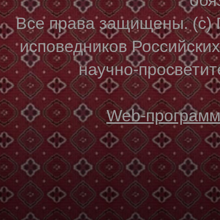
Все права защищены. (с)
исповедников Российски
научно-просветите
Web-программи