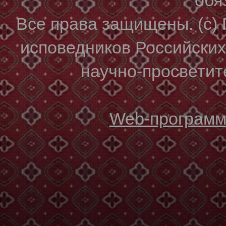
Все права защищены. (с)
исповедников Российски
научно-просветите
Web-программи