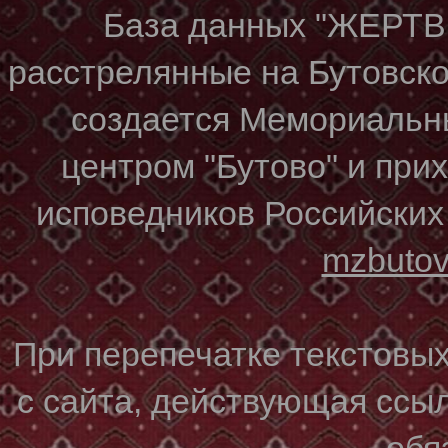
База данных "ЖЕР
расстрелянные на Бутовском
создается Мемориальн
центром "Бутово" и при
исповедников Российских
mzbuto
При перепечатке текстовы
с сайта, действующая ссы
обя