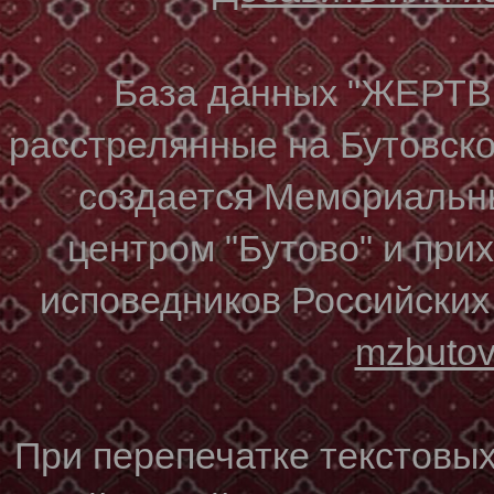
База данных "ЖЕР
расстрелянные на Бутовском
создается Мемориальн
центром "Бутово" и при
исповедников Российских
mzbuto
При перепечатке текстовы