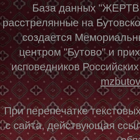
База данных "ЖЕР
расстрелянные на Бутовском
создается Мемориальн
центром "Бутово" и при
исповедников Российских
mzbuto
При перепечатке текстовы
с сайта, действующая ссы
обя