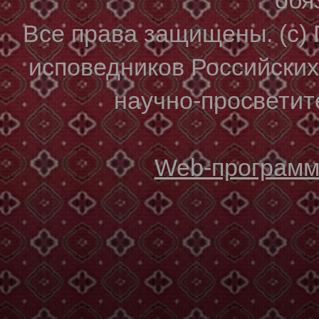
Все права защищены. (с)
исповедников Российски
научно-просветите
Web-программи