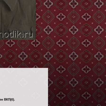
ен ВКП(б).