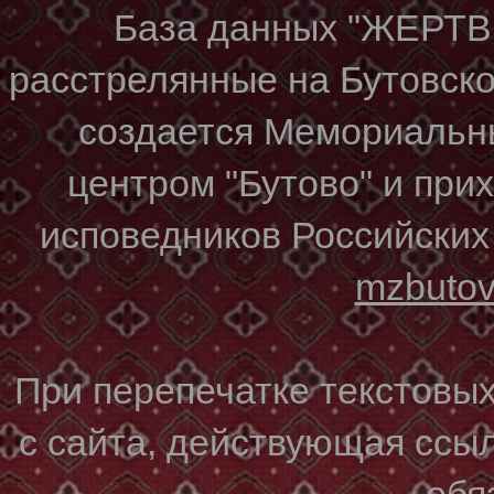
База данных "ЖЕР
расстрелянные на Бутовском
создается Мемориальн
центром "Бутово" и при
исповедников Российских
mzbuto
При перепечатке текстовы
с сайта, действующая ссы
обя