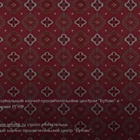
ориальным научно-просветительским центром "Бутово" и
держке РГНФ.
ww.sinodik.ru
строго обязательна.
й научно-просветительский центр "Бутово".