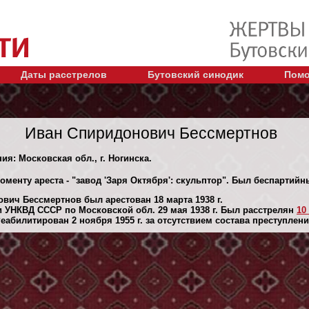
Даты расстрелов
Бутовский синодик
Помо
Иван Спиридонович Бессмертнов
ия: Московская обл., г. Ногинска.
оменту ареста - "завод 'Заря Октября': скульптор". Был беспартийн
вич Бессмертнов был арестован 18 марта 1938 г.
 УНКВД СССР по Московской обл. 29 мая 1938 г. Был расстрелян
10
абилитирован 2 ноября 1955 г. за отсутствием состава преступлени