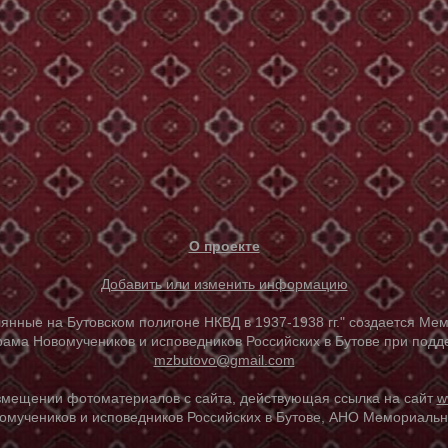
О проекте
Добавить или изменить информацию
е на Бутовском полигоне НКВД в 1937-1938 гг." создается Мем
ама Новомучеников и исповедников Российских в Бутове при под
mzbutovo@gmail.com
азмещении фотоматериалов с сайта, действующая ссылка на сайт
w
омучеников и исповедников Российских в Бутове, АНО Мемориальны