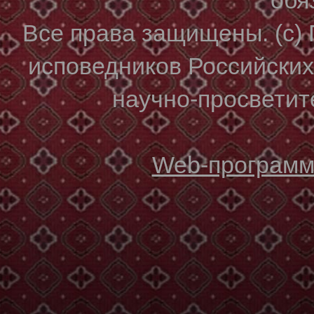
Все права защищены. (с)
исповедников Российски
научно-просветите
Web-программи