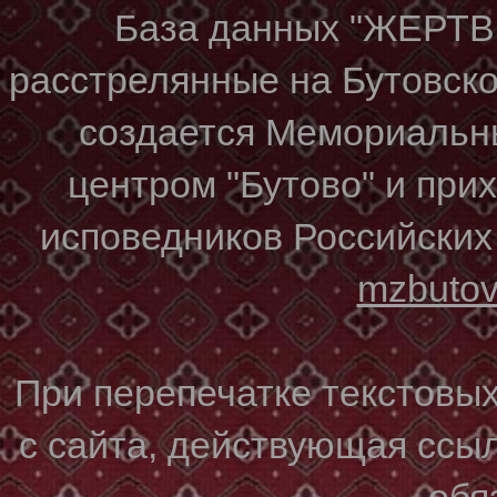
База данных "ЖЕР
расстрелянные на Бутовском
создается Мемориальн
центром "Бутово" и при
исповедников Российских
mzbuto
При перепечатке текстовы
с сайта, действующая ссы
обя