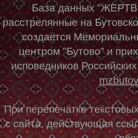
База данных "ЖЕР
расстрелянные на Бутовском
создается Мемориальн
центром "Бутово" и при
исповедников Российских
mzbuto
При перепечатке текстовы
с сайта, действующая ссы
обя