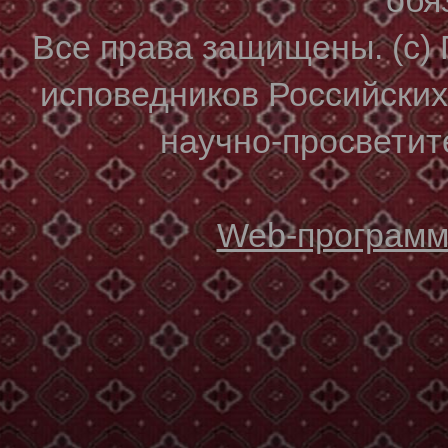
Все права защищены. (с)
исповедников Российски
научно-просветите
Web-программи