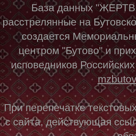
База данных "ЖЕР
расстрелянные на Бутовском
создается Мемориальн
центром "Бутово" и при
исповедников Российских
mzbuto
При перепечатке текстовы
с сайта, действующая ссы
обя