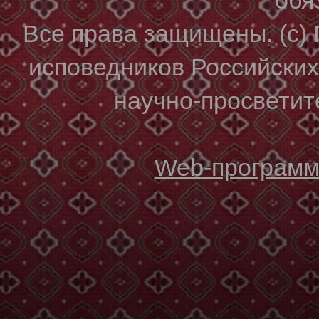
Все права защищены. (с)
исповедников Российски
научно-просветите
Web-программи