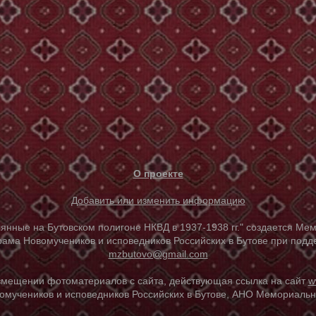
О проекте
Добавить или изменить информацию
е на Бутовском полигоне НКВД в 1937-1938 гг." создается Мем
ама Новомучеников и исповедников Российских в Бутове при под
mzbutovo@gmail.com
азмещении фотоматериалов с сайта, действующая ссылка на сайт
w
омучеников и исповедников Российских в Бутове, АНО Мемориальны