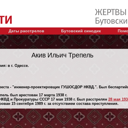
Даты расстрелов
Бутовский синодик
Помо
Акив Ильич Трепель
ия: в г. Одессе.
ареста - "инженер-проектировщик ГУШОСДОР НКВД.". Был беспарти
ель был арестован 17 марта 1938 г.
НКВД и Прокуратуры СССР 17 мая 1938 г. Был расстрелян
28 мая 1938
ван 15 сентября 1989 г. за отсутствием состава преступления.