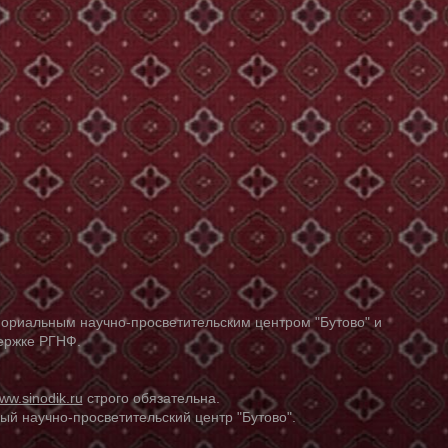
ориальным научно-просветительским центром "Бутово" и
держке РГНФ.
ww.sinodik.ru
строго обязательна.
й научно-просветительский центр "Бутово".