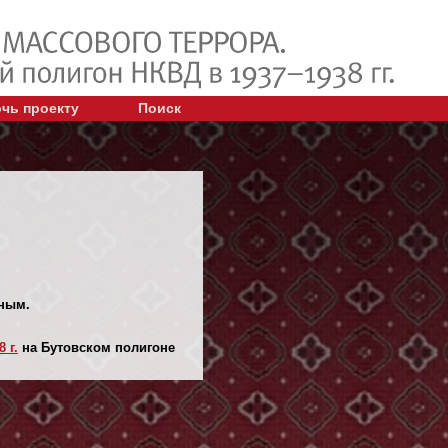
чь проекту
Поиск
йным.
 г.
на Бутовском полигоне