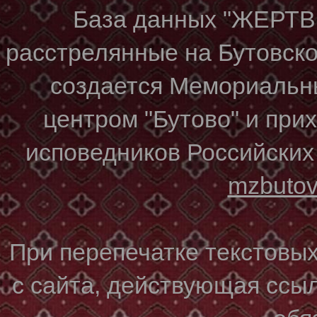
База данных "ЖЕР
расстрелянные на Бутовском
создается Мемориальн
центром "Бутово" и при
исповедников Российских
mzbuto
При перепечатке текстовы
с сайта, действующая ссы