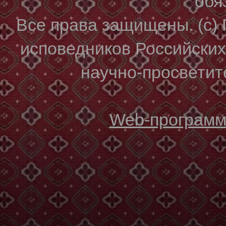
обя
Все права защищены. (с)
исповедников Российски
научно-просветите
Web-программи