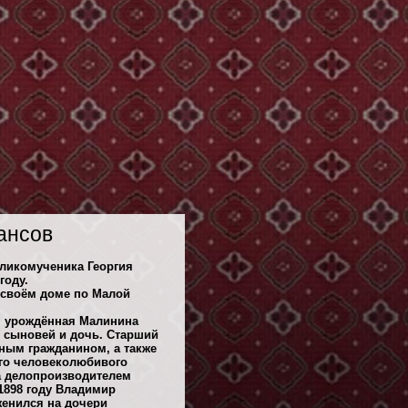
ансов
ликомученика Георгия
году.
в своём доме по Малой
, урождённая Малинина
е сыновей и дочь. Старший
ным гражданином, а также
го человеколюбивого
а делопроизводителем
1898 году Владимир
женился на дочери