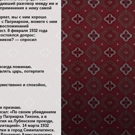
ходивший разговор между им и
о применения к нему самой
еряет, мы с ним хорошо
ы с Патриархом, можете с ним
з воспоминаний
ст. 8 февраля 1932 года
состоялся допрос:
вников? — спросил
 всегда поминаю.
влять царь, потерпите
ужественно и спокойно,
не признаю.
исал: «По своим убеждениям
 Патриарха Тихона, а в
ия на Лубянском проезде,
гитацией». 14 марта 1932
лки в город Семипалатинск.
у Владимир Александрович,