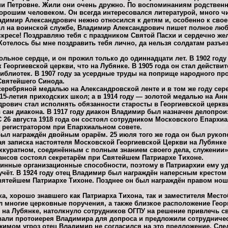
и Петровне. Жили они очень дружно. По воспоминаниям родствен
рошим человеком. Он всегда интересовался литературой, много чи
адимир Александрович нежно относился к детям и, особенно к сво
ыл на воинской службе, Владимир Александрович пишет полное лю
кресе! Поздравляю тебя с праздником Святой Пасхи и сердечно же
 Хотелось бы мне поздравить тебя лично, да нельзя солдатам разъ
ольное сердце, и он прожил только до одиннадцати лет. В 1902 го
Георгиевской церкви, что на Лубянке. В 1905 года он стал действ
иблиотек. В 1907 году за усердные труды на поприще народного п
Святейшего Синода.
 серебряной медалью на Александровской ленте и в том же году се
15-летия приходских школ; а в 1914 году — золотой медалью на Анн
рович стал исполнять обязанности старосты в Георгиевской церкви,
в сан диакона. В 1917 году диакон Владимир был назначен делопрои
 26 августа 1918 года он состоял сотрудником Московского Епархиа
 — регистратором при Епархиальном совете.
был награждён двойным орарём. 25 июля того же года он был рукоп
ая записка настоятеля Московской Георгиевской Церкви на Лубянк
ккуратном, соединённым с полным знанием своего дела, служении». 
нсов состоял секретарём при Святейшем Патриархе Тихоне.
инные организационные способности, поэтому в Патриархии ему уд
учёт. В 1924 году отец Владимир был награждён наперсным крестом
вятейшем Патриархе Тихоне. Позднее он был награждён правом нош
, хорошо знавшего как Патриарха Тихона, так и заместителя Мест
л многие церковные поручения, а также близкое расположение Геор
 на Лубянке, натолкнуло сотрудников ОГПУ на решение привлечь с
звали протоиерея Владимира для допроса и предложили сотрудничес
жимом угроз отец Владимир не согласился на это предложение. Сл