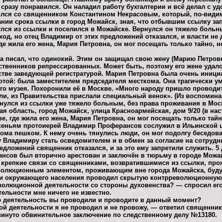
 сразу понравился. Он наладил работу бухгалтерии и всё делал с уд
лся со священником Константином Некрасовым, который, по-видим
нии срока ссылки в город Можайск, зная, что отбывшим ссылку за
улся из ссылки и поселился в Можайске. Вернулся он тяжело боль
од, но отец Владимир от этих предложений отказался, и власти не
де жила его жена, Мария Петровна, он мог посещать только тайно, н
а писал, что одинокий. Этим он защищал свою жену (Марию Петровну
ственников репрессированных. Может быть, поэтому его жене удало
стве заведующей регистратурой. Мария Петровна была очень иници
той: была заместителем председателя месткома. Она трагически уме
го музея. Похоронили её в Москве. «Много народу пришло проводит
вли, из Правительства прислали специальный венок». (Из воспомин
рнулся из ссылки уже тяжело больным, без права проживания в Мос
ая область, город Можайск, улица Красноармейская, дом 9/20 (в на
е, где жила его жена, Мария Петровна, он мог посещать только тай
есеньям протоиерей Владимир Проферансов сослужил в Ильинской 
дома пешком. К нему очень тянулись люди, он мог подолгу беседов
 Владимиру стать осведомителем и в обмен за согласие на сотрудн
едложений священник отказался, и за это ему запретили служить. 5 
нсов был вторично арестован и заключён в тюрьму в городе Можа
я крепкие связи со священниками, возвратившимися из ссылки, пр
еволюционным элементом, проживающим вне города Можайска, буду
еди окружающего населения проводил скрытую контрреволюционную
волюционной деятельности со стороны духовенства? — спросил его
льности мне ничего не известно.
деятельность вы проводили и проводите в данный момент?
й деятельности я не проводил и не провожу, — ответил священник
винуто обвинительное заключение по следственному делу №13180.