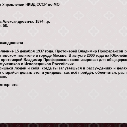
ри Управлении НКВД СССР по МО
Александровича, 1874 г.р.
. 58.
ксандровича —
лнение 15 декабря 1937 года. Протоиерей Владимир Проферансов р
утовском полигоне в городе Москве. В августе 2000 года на Юбиле
 протоиерей Владимир Проферансов канонизирован для общецерко
омучеников и Исповедников Российских.
боишься людей и себя, когда ты запутаешься в рассуждениях и делах
и старайся делать это, и увидишь, как всё пройдёт, облегчится, расп
ся».
нтернете: