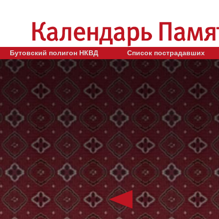
Бутовский полигон НКВД
Список пострадавших