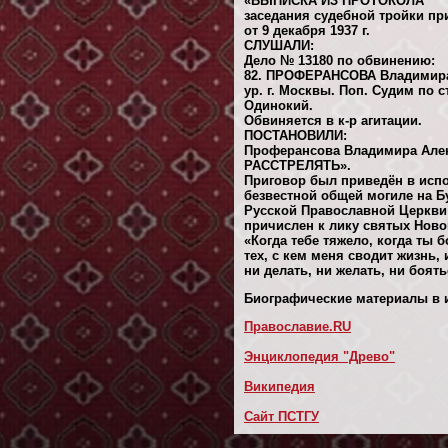
«ВЫПИСКА ИЗ ПРОТОКОЛА
заседания судебной тройки п
от 9 декабря 1937 г.
СЛУШАЛИ:
Дело № 13180 по обвинению:
82. ПРОФЕРАНСОВА Владимира 
ур. г. Москвы. Поп. Судим по ст
Одинокий.
Обвиняется в к-р агитации.
ПОСТАНОВИЛИ:
Проферансова Владимира Але
РАССТРЕЛЯТЬ».
Приговор был приведён в испо
безвестной общей могиле на Б
Русской Православной Церкви
причислен к лику святых Нов
«Когда тебе тяжело, когда ты 
тех, с кем меня сводит жизнь, 
ни делать, ни желать, ни боять
Биографические материалы в и
Православие.RU
Энциклопедия "Древо"
Википедия
Сайт ПСТГУ