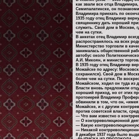
как звали все отца Владимира,
Семипалатинске, он познакоми
Владимира приехать по оконча
1935 году отец Владимир верн
священнику дать хороший прих
служить. Свой дом в Москве, г
чем на сутки.
В анкетах отец Владимир всегд
распространялось на всех род
Министерство торговли в каче
занималась общественной рабо
автобус около Политехническо
А.И. Микоян, и министр торго
В 1935 году отец Владимир ве
Можайске по адресу: Московск
сохранился). Свой дом в Москв
более чем на сутки. По воскр
Можайском, ходил он туда из 
Власти вновь предложили отцу
хороший приход, но от этих пр
протоиерей Владимир Профера
обвинили в том, что он, «име
Можайске, и с другим контрр
против советской власти, ср
— Что вам известно о контрре
— О контрреволюционной деяте
— Какую контрреволюционную 
— Никакой контрреволюционно
8 декабря 1937 года было выд