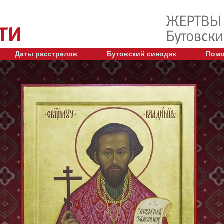
Даты расстрелов
Бутовский синодик
Помо