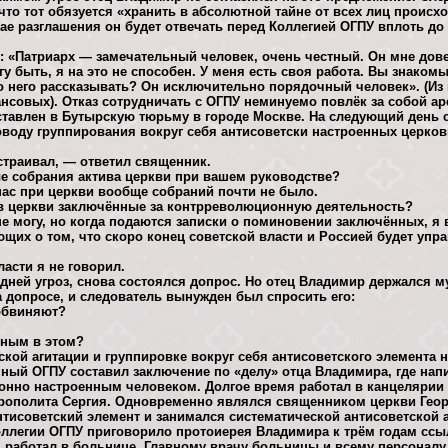
 что тот обязуется «хранить в абсолютной тайне от всех лиц проис
чае разглашения он будет отвечать перед Коллегией ОГПУ вплоть д
: «Патриарх — замечательный человек, очень честный. Он мне дов
у быть, я на это не способен. У меня есть своя работа. Вы знаком
ро него рассказывать? Он исключительно порядочный человек». (И
совых). Отказ сотрудничать с ОГПУ неминуемо повлёк за собой аре
тавлен в Бутырскую тюрьму в городе Москве. На следующий день 
оводу группирования вокруг себя антисоветски настроенных церко
страивал, — ответил священник.
е собрания актива церкви при вашем руководстве?
нас при церкви вообще собраний почти не было.
в церкви заключённые за контрреволюционную деятельность?
не могу, но когда подаются записки о поминовении заключённых, я
щих о том, что скоро конец советской власти и Россией будет упра
асти я не говорил.
 дней угроз, снова состоялся допрос. Но отец Владимир держался м
на допросе, и следователь вынужден был спросить его:
обвиняют?
вным в этом?
кой агитации и группировке вокруг себя антисоветского элемента 
нный ОГПУ составил заключение по «делу» отца Владимира, где нап
нно настроенным человеком. Долгое время работал в канцелярии у
ополита Сергия. Одновременно являлся священником церкви Георг
нтисоветский элемент и занимался систематической антисоветской а
ллегии ОГПУ приговорило протоиерея Владимира к трём годам ссы
он работал в больнице. Главному врачу больницы и всему персонал