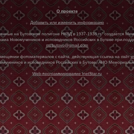
О проекте
Добавить или изменить информацию
е на Бутовском полигоне НКВД в 1937-1938 гг." создается Мем
ама Новомучеников и исповедников Российских в Бутове при под
mzbutovo@gmail.com
азмещении фотоматериалов с сайта, действующая ссылка на сайт
w
омучеников и исповедников Российских в Бутове, АНО Мемориальны
Web-программирование InetStar.ru