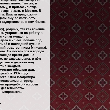
овольствием. Там же, в
ому, и пригласил отца
прещено жить в Москве. В
ным. Власти предложили
 дали ему возможности
е задерживаясь в нем более,
), родных, так как гонение
сь устроиться на работу в
ативная женщина,
рла в 75 лет: попала под
ь её в последний путь: и
аний родственницы Микояна).
кве. Он поселился в городе
стоящее время дом не
но, не задерживаясь в нём
церкви в деревне под
ать с каждым.
ичество обещали дать
декабря 1937 года
йске. Отца Владимира
оживающими в городе
чи враждебно настроен
 деятельность».
 следователь.
.