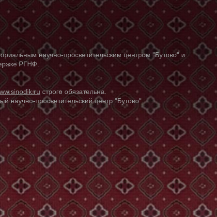
ориальным научно-просветительским центром "Бутово" и
держке РГНФ.
ww.sinodik.ru
строго обязательна.
й научно-просветительский центр "Бутово".