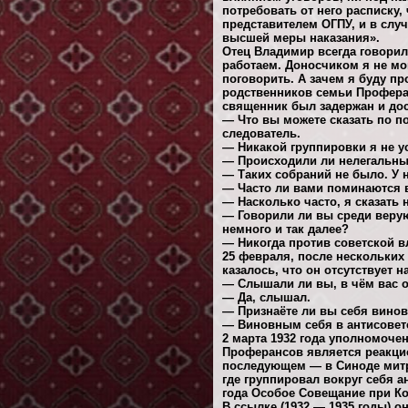
потребовать от него расписку,
представителем ОГПУ, и в слу
высшей меры наказания».
Отец Владимир всегда говорил
работаем. Доносчиком я не мог
поговорить. А зачем я буду п
родственников семьи Проферан
священник был задержан и дос
— Что вы можете сказать по п
следователь.
— Никакой группировки я не у
— Происходили ли нелегальны
— Таких собраний не было. У 
— Часто ли вами поминаются 
— Насколько часто, я сказать 
— Говорили ли вы среди верую
немного и так далее?
— Никогда против советской вл
25 февраля, после нескольких
казалось, что он отсутствует 
— Слышали ли вы, в чём вас 
— Да, слышал.
— Признаёте ли вы себя вино
— Виновным себя в антисоветс
2 марта 1932 года уполномоче
Проферансов является реакцио
последующем — в Синоде митр
где группировал вокруг себя а
года Особое Совещание при Ко
В ссылке (1932 — 1935 годы) 