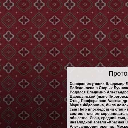
Прото
Священномученик Владимир Лу
Победоносца в Старых Лучниках
Родился Владимир Александров
Царицынской (ныне Пироговск
Отец, Проферансов Александр
Мария Фёдоровна, была домохо
сын Пётр впоследствии стал 
состоял членом-соревновател
общества. Иван, средний сын,
инвалидной артели «Красная 
Александрович окончил Москов