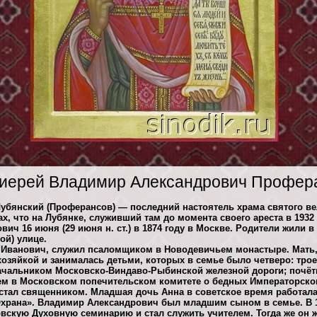
иерей Владимир Александрович Профер
бянский (Проферансов) — последний настоятель храма святого ве
, что на Лубянке, служивший там до момента своего ареста в 1932 
ич 16 июня (29 июня н. ст.) в 1874 году в Москве. Родители жили 
ой) улице.
 Иванович, служил псаломщиком в Новодевичьем монастыре. Мать
зяйкой и занималась детьми, которых в семье было четверо: тро
начальником Московско-Виндаво-Рыбинской железной дороги; почёт
ем в Московском попечительском комитете о бедных Императорско
 стал священником. Младшая дочь Анна в советское время работал
Охрана». Владимир Александрович был младшим сыном в семье. В 
скую Духовную семинарию и стал служить учителем. Тогда же он 