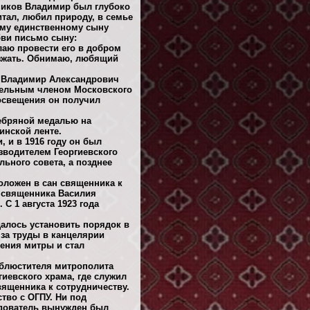
ников Владимир был глубоко
тал, любил природу, в семье
ему единственному сыну
бви письмо сыну:
лаю провести его в добром
езжать. Обнимаю, любящий
ду Владимир Александрович
ительным членом Московского
росвещения он получил
ребряной медалью на
инской ленте.
 и в 1916 году он был
зводителем Георгиевского
льного совета, а позднее
оложен в сан священника к
е священника Василия
С 1 августа 1923 года
алось установить порядок в
 за труды в канцелярии
ения митры и стал
облюстителя митрополита
гиевского храма, где служил
вященника к сотрудничеству.
тво с ОГПУ. Ни под
едователь вынужден был