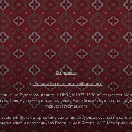
О проекте
Добавить или изменить информацию
е на Бутовском полигоне НКВД в 1937-1938 гг." создается Мем
ама Новомучеников и исповедников Российских в Бутове при под
mzbutovo@gmail.com
азмещении фотоматериалов с сайта, действующая ссылка на сайт
w
омучеников и исповедников Российских в Бутове, АНО Мемориальны