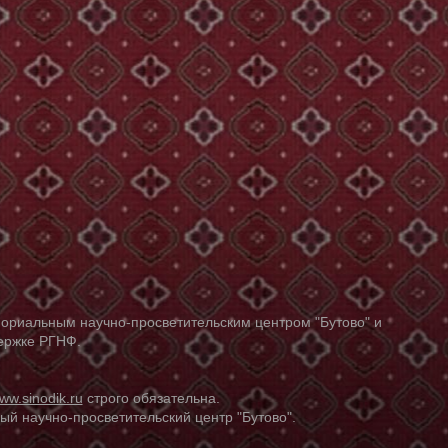
ориальным научно-просветительским центром "Бутово" и
держке РГНФ.
ww.sinodik.ru
строго обязательна.
й научно-просветительский центр "Бутово".