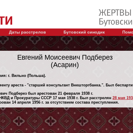
Даты расстрелов
Бутовский синодик
Помо
Евгений Моисеевич Подберез
(Асарин)
ия: г. Вильно (Польша).
менту ареста - "старший консультант Внешторгбанка.". Был беспарт
вич Подберез был арестован 21 февраля 1938 г.
НКВД и Прокуратуры СССР 17 мая 1938 г. Был расстрелян
28 мая 1938
ван 14 апреля 1956 г. за отсутствием состава преступления.