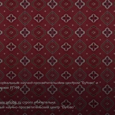
ориальным научно-просветительским центром "Бутово" и
держке РГНФ.
ww.sinodik.ru
строго обязательна.
й научно-просветительский центр "Бутово".