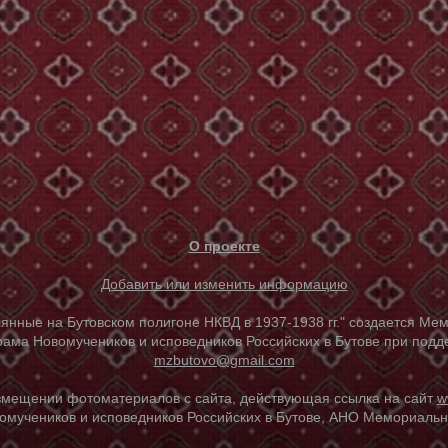
О проекте
Добавить или изменить информацию
е на Бутовском полигоне НКВД в 1937-1938 гг." создается Мем
ама Новомучеников и исповедников Российских в Бутове при под
mzbutovo@gmail.com
азмещении фотоматериалов с сайта, действующая ссылка на сайт
w
омучеников и исповедников Российских в Бутове, АНО Мемориальны