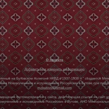
О проекте
Добавить или изменить информацию
е на Бутовском полигоне НКВД в 1937-1938 гг." создается Мем
ама Новомучеников и исповедников Российских в Бутове при под
mzbutovo@gmail.com
азмещении фотоматериалов с сайта, действующая ссылка на сайт
w
омучеников и исповедников Российских в Бутове, АНО Мемориальны