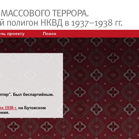
чь проекту
Поиск
алтер". Был беспартийным.
та 1938 г.
на Бутовском
ения.