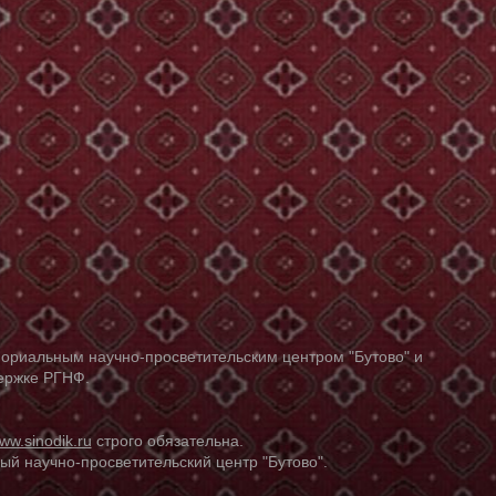
ориальным научно-просветительским центром "Бутово" и
держке РГНФ.
ww.sinodik.ru
строго обязательна.
й научно-просветительский центр "Бутово".