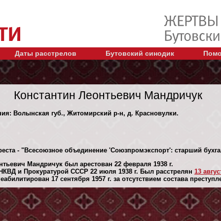
Даты расстрелов
Бутовский синодик
Помо
Константин Леонтьевич Мандричук
ния: Волынская губ., Житомирский р-н, д. Красновулки.
реста - "Всесоюзное объединение 'Союзпромэкспорт': старший бухг
нтьевич Мандричук был арестован 22 февраля 1938 г.
НКВД и Прокуратурой СССР 22 июля 1938 г. Был расстрелян
13 авгус
абилитирован 17 сентября 1957 г. за отсутствием состава преступл