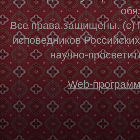
обя
Все права защищены. (с)
исповедников Российски
научно-просветите
Web-программи