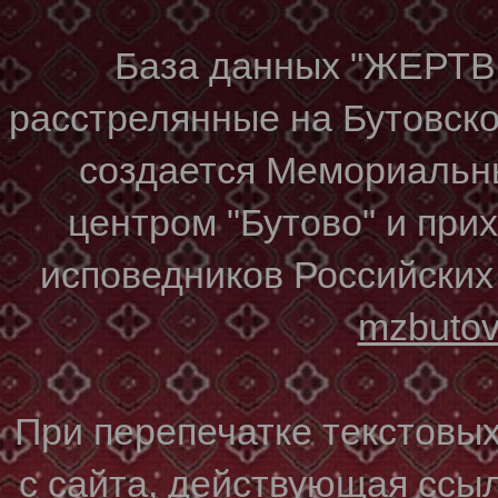
База данных "ЖЕР
расстрелянные на Бутовском
создается Мемориальн
центром "Бутово" и при
исповедников Российских
mzbuto
При перепечатке текстовы
с сайта, действующая ссы