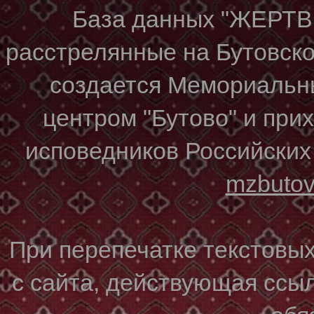
База данных "ЖЕР
расстрелянные на Бутовском
создается Мемориальн
центром "Бутово" и при
исповедников Российских
mzbuto
При перепечатке текстовы
с сайта, действующая ссы