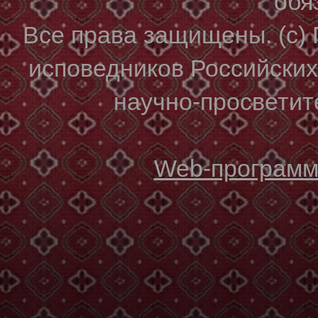
обя
Все права защищены. (с)
исповедников Российски
научно-просветите
Web-программи