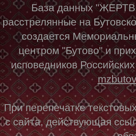
База данных "ЖЕР
расстрелянные на Бутовском
создается Мемориальн
центром "Бутово" и при
исповедников Российских
mzbuto
При перепечатке текстовы
с сайта, действующая ссы
обя