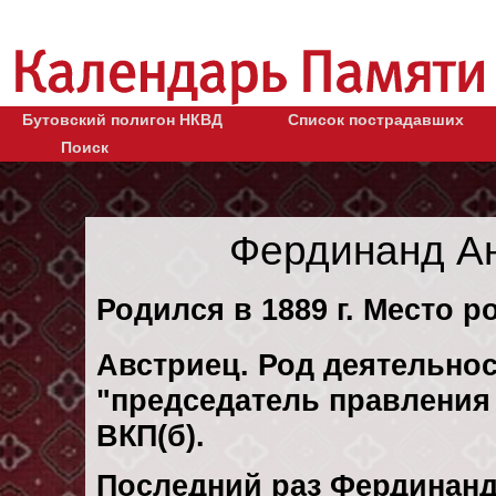
Бутовский полигон НКВД
Список пострадавших
Поиск
Фердинанд А
Родился в 1889 г. Место ро
Австриец. Род деятельнос
"председатель правления 
ВКП(б).
Последний раз Фердинан