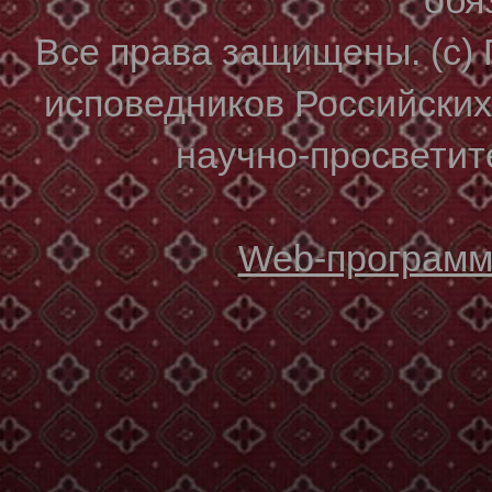
Все права защищены. (с)
исповедников Российски
научно-просветите
Web-программи