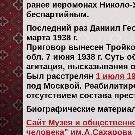
ранее иеромонах Николо-
беспартийным.
Последний раз Даниил Ге
марта 1938 г.
Приговор вынесен Тройк
обл. 7 июня 1938 г. Суть
агитация, высказывания о
Был расстрелян
1 июля 19
под Москвой. Реабилитиров
отсутствием состава прес
Биографические материал
Сайт Музея и общественно
человека" им.А.Сахарова