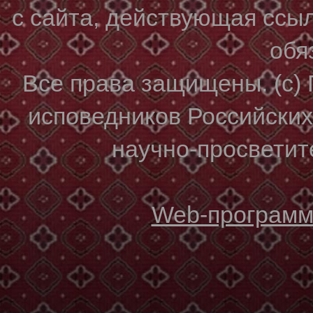
с сайта, действующая ссы
обя
Все права защищены. (с)
исповедников Российски
научно-просветите
Web-программи