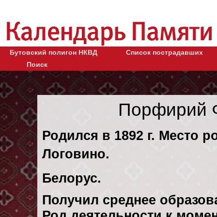
Бутовский полигон НКВД
Список пострадавших
Поиск
Порфирий 
Родился в 1892 г. Место р
Логовино.
Белорус.
Получил среднее образов
Род деятельности к момен