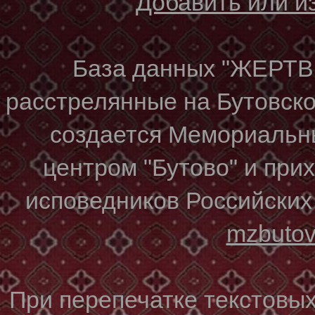
Добавить или 
База данных "ЖЕР
расстрелянные на Бутовском
создается Мемориальн
центром "Бутово" и при
исповедников Российских
mzbuto
При перепечатке текстовы