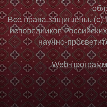
обя
Все права защищены. (с)
исповедников Российски
научно-просветите
Web-программи