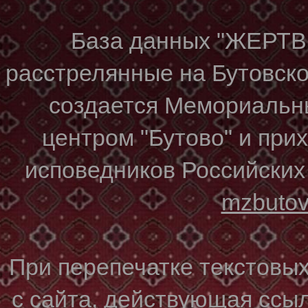
База данных "ЖЕР
расстрелянные на Бутовском
создается Мемориальн
центром "Бутово" и при
исповедников Российских
mzbuto
При перепечатке текстовы
с сайта, действующая ссы