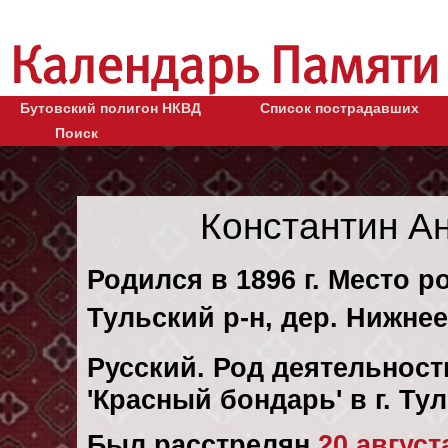
Бутовский полигон НКВД
Список пострадавших
Поиск
Константин А
Родился в 1896 г. Место р
Тульский р-н, дер. Нижне
Русский. Род деятельности
'Красный бондарь' в г. Ту
Был расстрелян
20 августа