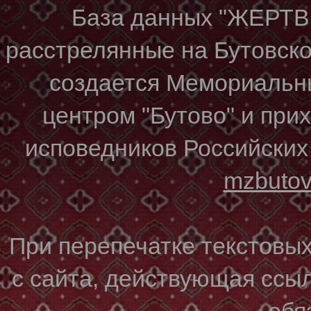
База данных "ЖЕР
расстрелянные на Бутовском
создается Мемориальн
центром "Бутово" и при
исповедников Российских
mzbuto
При перепечатке текстовы
с сайта, действующая ссы
обя