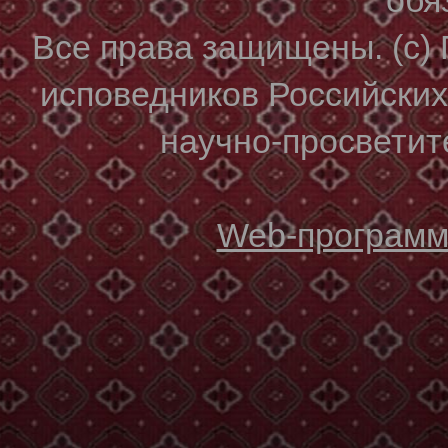
Все права защищены. (с)
исповедников Российски
научно-просветите
Web-программи