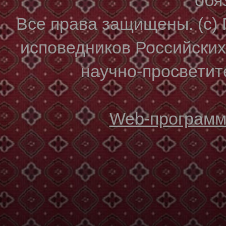
Все права защищены. (с)
исповедников Российски
научно-просветите
Web-программи