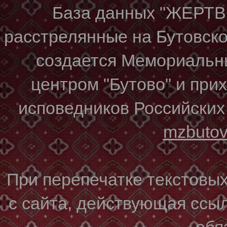
База данных "ЖЕР
расстрелянные на Бутовском
создается Мемориальн
центром "Бутово" и при
исповедников Российских
mzbuto
При перепечатке текстовы
с сайта, действующая ссы
обя