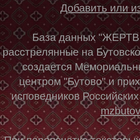
Добавить или 
База данных "ЖЕР
расстрелянные на Бутовском
создается Мемориальн
центром "Бутово" и при
исповедников Российских
mzbuto
При перепечатке текстовы