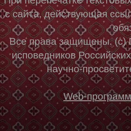
с сайта, действующая ссы
обя
Все права защищены. (с)
исповедников Российски
научно-просветите
Web-программи