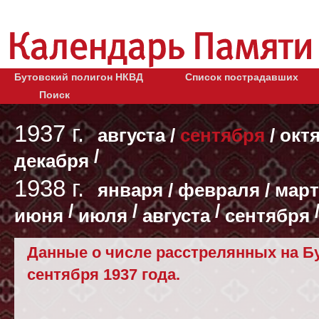
Бутовский полигон НКВД
Список пострадавших
Поиск
1937 г.
августа
/
сентября
/
окт
/
декабря
1938 г.
января
/
февраля
/
март
/
/
/
июня
июля
августа
сентября
Данные о числе расстрелянных на Бу
сентября 1937 года.