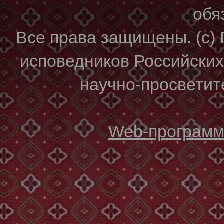
обя
Все права защищены. (с)
исповедников Российски
научно-просветите
Web-программи