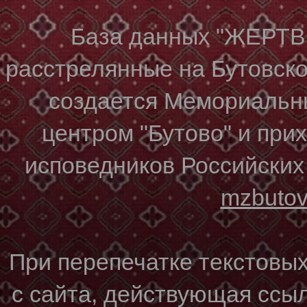
База данных "ЖЕР
расстрелянные на Бутовском
создается Мемориальн
центром "Бутово" и при
исповедников Российских
mzbuto
При перепечатке текстовы
с сайта, действующая ссы