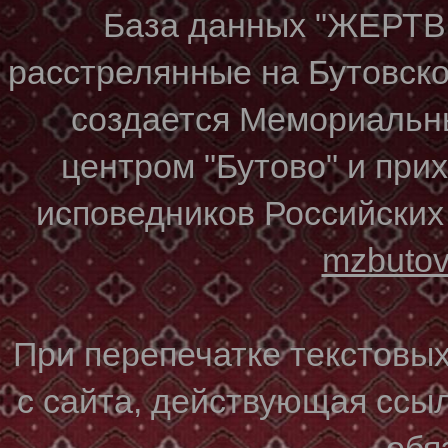
База данных "ЖЕР
расстрелянные на Бутовском
создается Мемориальн
центром "Бутово" и при
исповедников Российских
mzbuto
При перепечатке текстовы
с сайта, действующая ссы
обя