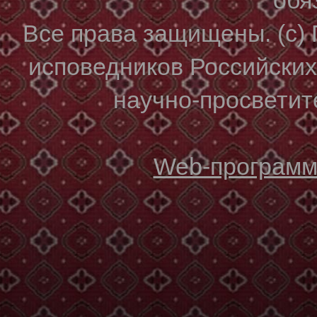
Все права защищены. (с)
исповедников Российски
научно-просветите
Web-программи