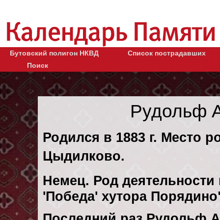
Бутовский полигон НКВД
Список пострадавших
Поиск
Рудольф 
Родился в 1883 г. Место р
Цыдилково.
Немец. Род деятельности 
'Победа' хутора Порядино
Последний раз Рудольф А