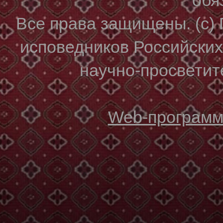
Все права защищены. (с)
исповедников Российски
научно-просветите
Web-программи