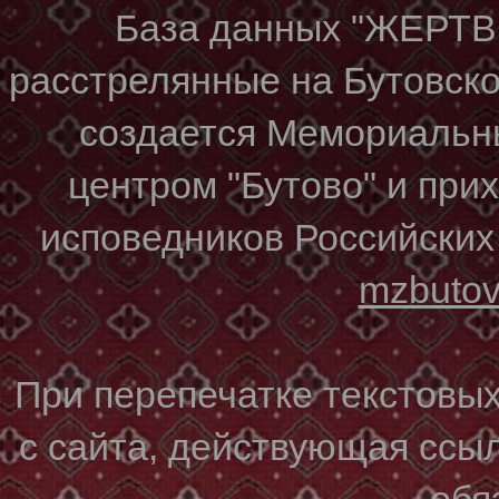
База данных "ЖЕР
расстрелянные на Бутовском
создается Мемориальн
центром "Бутово" и при
исповедников Российских
mzbuto
При перепечатке текстовы
с сайта, действующая ссы
обя