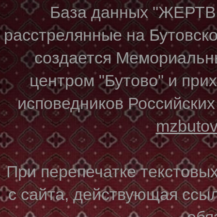
База данных "ЖЕР
расстрелянные на Бутовском
создается Мемориальн
центром "Бутово" и при
исповедников Российских
mzbuto
При перепечатке текстовы
с сайта, действующая ссы
обя