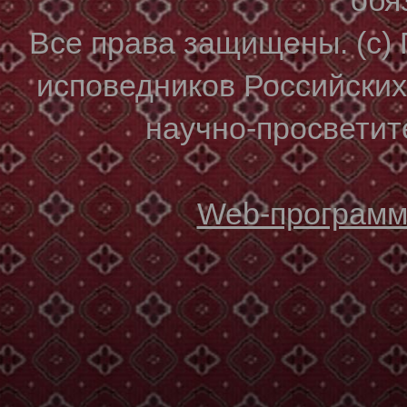
Все права защищены. (с)
исповедников Российски
научно-просветите
Web-программи