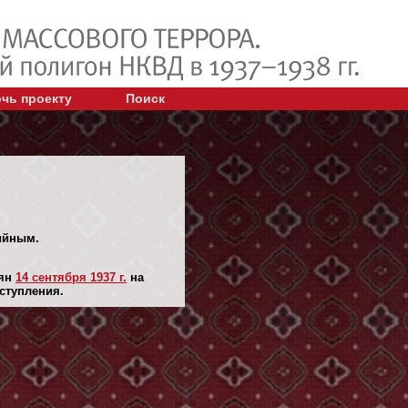
чь проекту
Поиск
тийным.
лян
14 сентября 1937 г.
на
ступления.