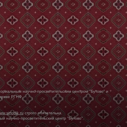
ориальным научно-просветительским центром "Бутово" и
держке РГНФ.
ww.sinodik.ru
строго обязательна.
й научно-просветительский центр "Бутово".