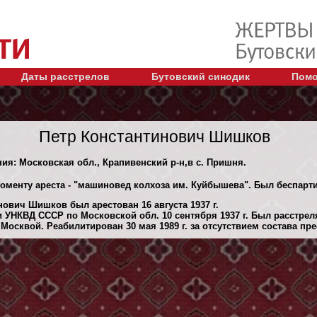
Даты расстрелов
Бутовский синодик
Помо
Петр Константинович Шишков
ния: Московская обл., Крапивенский р-н,в с. Пришня.
моменту ареста - "машиновед колхоза им. Куйбышева". Был беспар
ович Шишков был арестован 16 августа 1937 г.
 УНКВД СССР по Московской обл. 10 сентября 1937 г. Был расстре
осквой. Реабилитирован 30 мая 1989 г. за отсутствием состава пре