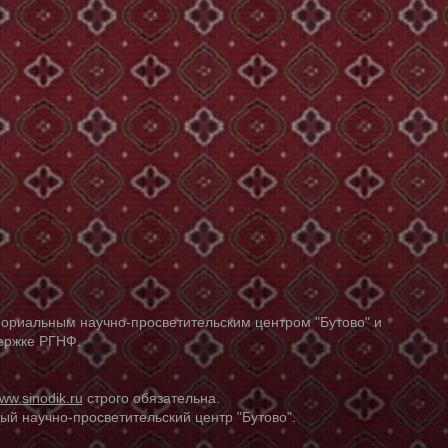
ориальным научно-просветительским центром "Бутово" и
держке РГНФ.
ww.sinodik.ru
строго обязательна.
й научно-просветительский центр "Бутово".