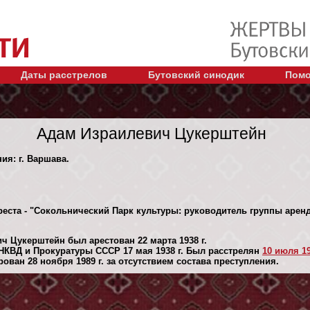
Даты расстрелов
Бутовский синодик
Помо
Адам Израилевич Цукерштейн
ия: г. Варшава.
реста - "Сокольнический Парк культуры: руководитель группы арен
ч Цукерштейн был арестован 22 марта 1938 г.
НКВД и Прокуратуры СССР 17 мая 1938 г. Был расстрелян
10 июля 19
ван 28 ноября 1989 г. за отсутствием состава преступления.