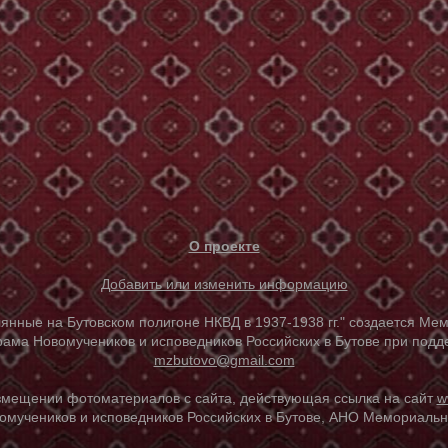
О проекте
Добавить или изменить информацию
е на Бутовском полигоне НКВД в 1937-1938 гг." создается Мем
ама Новомучеников и исповедников Российских в Бутове при под
mzbutovo@gmail.com
азмещении фотоматериалов с сайта, действующая ссылка на сайт
w
омучеников и исповедников Российских в Бутове, АНО Мемориальны