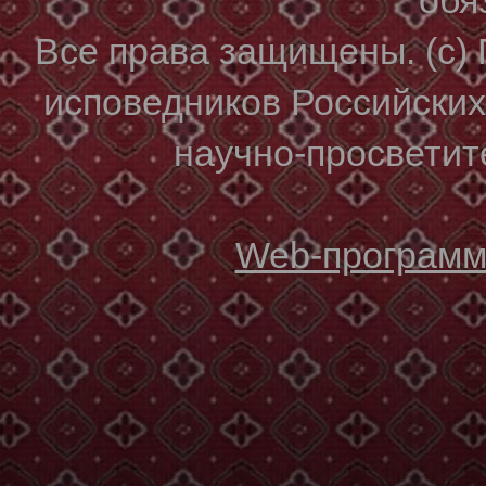
Все права защищены. (с)
исповедников Российски
научно-просветите
Web-программи