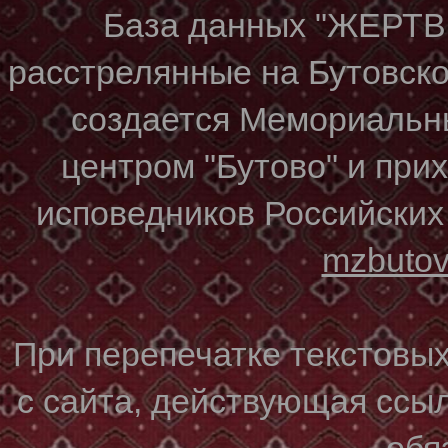
База данных "ЖЕР
расстрелянные на Бутовском
создается Мемориальн
центром "Бутово" и при
исповедников Российских
mzbuto
При перепечатке текстовы
с сайта, действующая ссы
обя