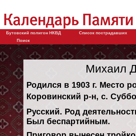
Бутовский полигон НКВД
Список пострадавших
Поиск
Михаил Д
Родился в 1903 г. Место р
Коровинский р-н, с. Суббо
Русский. Род деятельности
Был беспартийным.
Приговор вынесен тройк