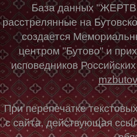
База данных "ЖЕР
расстрелянные на Бутовском
создается Мемориальн
центром "Бутово" и при
исповедников Российских
mzbuto
При перепечатке текстовы
с сайта, действующая ссы
обя