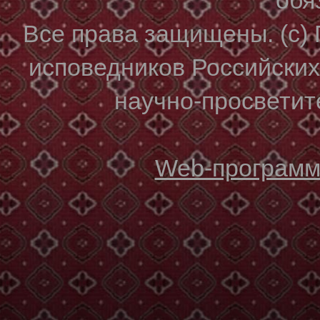
Все права защищены. (с)
исповедников Российски
научно-просветите
Web-программи