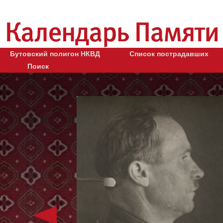
Бутовский полигон НКВД
Список пострадавших
Поиск