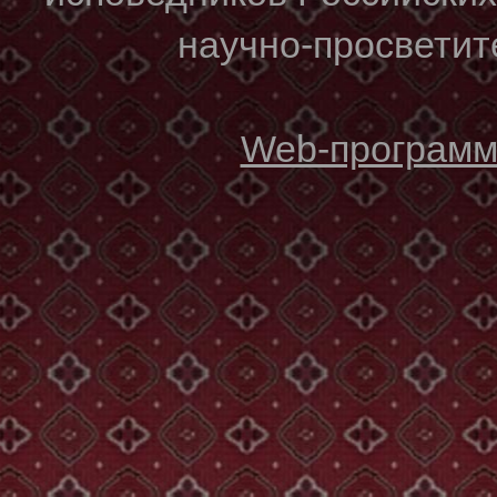
научно-просветите
Web-программи