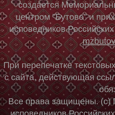
создается Мемориальн
центром "Бутово" и при
исповедников Российских
mzbuto
При перепечатке текстовы
с сайта, действующая ссы
обя
Все права защищены. (с)
исповедников Российски