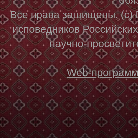
Все права защищены. (с)
исповедников Российски
научно-просветите
Web-программи