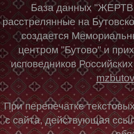
База данных "ЖЕР
расстрелянные на Бутовском
создается Мемориальн
центром "Бутово" и при
исповедников Российских
mzbuto
При перепечатке текстовы
с сайта, действующая ссы
обя