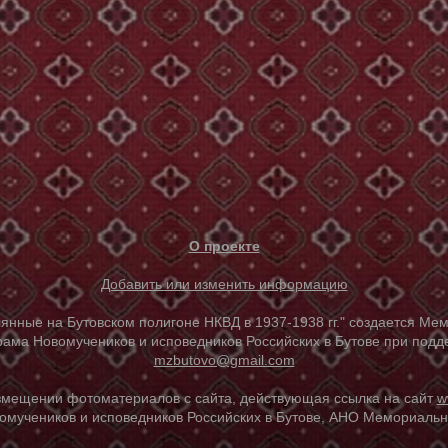
О проекте
Добавить или изменить информацию
е на Бутовском полигоне НКВД в 1937-1938 гг." создается Мем
ама Новомучеников и исповедников Российских в Бутове при под
mzbutovo@gmail.com
азмещении фотоматериалов с сайта, действующая ссылка на сайт
w
омучеников и исповедников Российских в Бутове, АНО Мемориальны