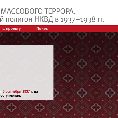
чь проекту
Поиск
ян
3 сентября 1937 г.
на
реступления.