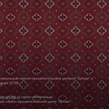
ориальным научно-просветительским центром "Бутово" и
держке РГНФ.
ww.sinodik.ru
строго обязательна.
й научно-просветительский центр "Бутово".