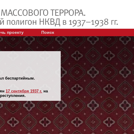
чь проекту
Поиск
Был беспартийным.
лян
17 сентября 1937 г.
на
преступления.