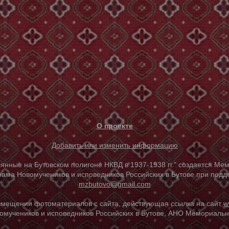
О проекте
Добавить или изменить информацию
е на Бутовском полигоне НКВД в 1937-1938 гг." создается Мем
ама Новомучеников и исповедников Российских в Бутове при под
mzbutovo@gmail.com
азмещении фотоматериалов с сайта, действующая ссылка на сайт
w
омучеников и исповедников Российских в Бутове, АНО Мемориальны