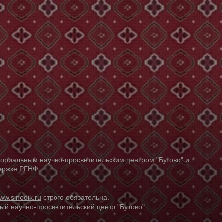
ориальным научно-просветительским центром "Бутово" и
держке РГНФ.
ww.sinodik.ru
строго обязательна.
й научно-просветительский центр "Бутово".