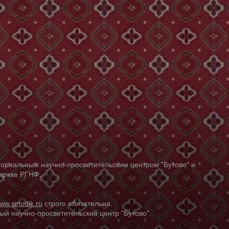
ориальным научно-просветительским центром "Бутово" и
держке РГНФ.
ww.sinodik.ru
строго обязательна.
й научно-просветительский центр "Бутово".