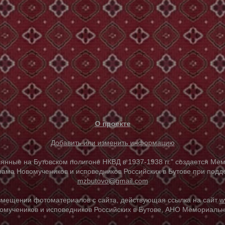
О проекте
Добавить или изменить информацию
е на Бутовском полигоне НКВД в 1937-1938 гг." создается Мем
ама Новомучеников и исповедников Российских в Бутове при под
mzbutovo@gmail.com
азмещении фотоматериалов с сайта, действующая ссылка на сайт
w
омучеников и исповедников Российских в Бутове, АНО Мемориальны